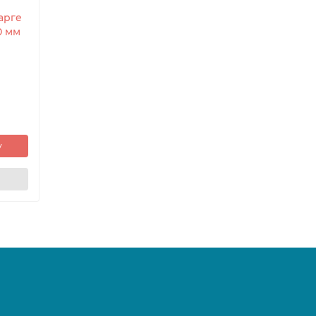
арге
0 мм
у