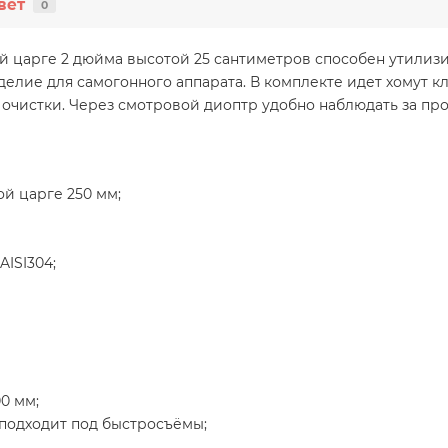
вет
0
й царге 2 дюйма высотой 25 сантиметров способен утилиз
делие для самогонного аппарата. В комплекте идет хомут к
 очистки. Через смотровой диоптр удобно наблюдать за п
ой царге 250 мм;
ISI304;
0 мм;
 подходит под быстросъёмы;