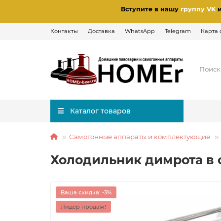
Вступите в нашу
группу VK
Контакты
Доставка
WhatsApp
Telegram
Карта 
Каталог товаров
Самогонные аппараты и комплектующие
Холодильник димрота в 
Ваша скидка: -3%
Лидер продаж!