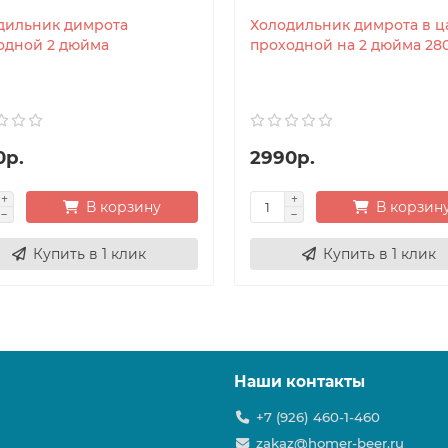
дильник димрота
Холодильник димрота в ц
одной 2 дюйма
проходной на 2 дюйма 28
0р.
2990р.
В корзину
В корзин
Купить в 1 клик
Купить в 1 клик
Наши контакты
+7 (926) 460-1-460
zakaz@homer-beer.ru