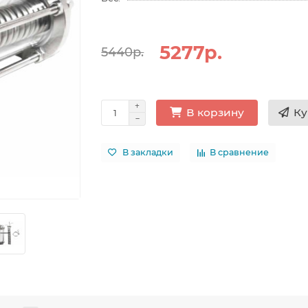
5277р.
5440р.
Ку
В корзину
В закладки
В сравнение