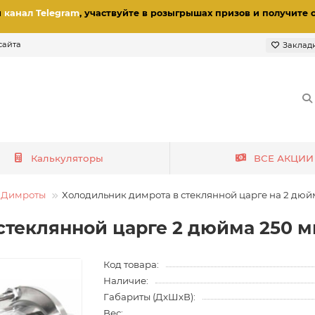
и
канал Telegram
, участвуйте в розыгрышах призов
и получите 
сайта
Заклад
Калькуляторы
ВСЕ АКЦИИ
Димроты
Холодильник димрота в стеклянной царге на 2 дюй
стеклянной царге 2 дюйма 250 
Код товара:
Наличие:
Габариты (ДхШхВ):
Вес: