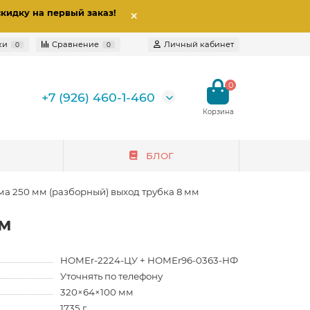
скидку на первый заказ
!
ки
Сравнение
Личный кабинет
0
0
0
+7 (926) 460-1-460
БЛОГ
ма 250 мм (разборный) выход трубка 8 мм
мм
HOMEr-2224-ЦУ + HOMEr96-0363-НФ
Уточнять по телефону
320×64×100 мм
1735 г