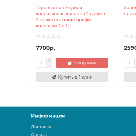
Тарельчатая медная
Холо
колпачковая колонна 2 дюйма
прох
4 этажа (высокие профи
колпачки 2 в 1)
7700р.
259
В корзину
Купить в 1 клик
Информация
Доставка
Оплата