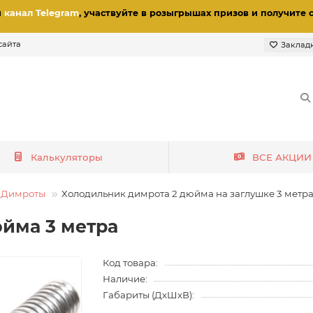
и
канал Telegram
, участвуйте в розыгрышах призов
и получите 
сайта
Заклад
Калькуляторы
ВСЕ АКЦИИ
Димроты
Холодильник димрота 2 дюйма на заглушке 3 метр
юйма 3 метра
Код товара:
Наличие:
Габариты (ДхШхВ):