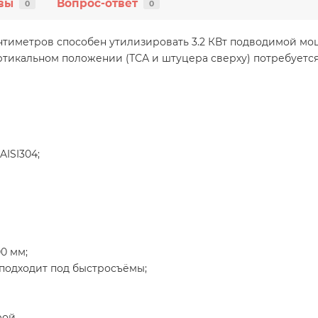
вы
Вопрос-ответ
0
0
тиметров способен утилизировать 3.2 КВт подводимой мощ
ртикальном положении (ТСА и штуцера сверху) потребуется
ISI304;
0 мм;
 подходит под быстросъёмы;
рой.