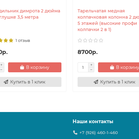
дильник димрота 2 дюйма
Тарельчатая медная
глушке 3,5 метра
колпачковая колонна 2 д
5 этажей (высокие профи
колпачки 2 в 1)
1 отзыв
0р.
8700р.
В корзину
В корзин
Купить в 1 клик
Купить в 1 клик
Наши контакты
+7 (926) 460-1-460