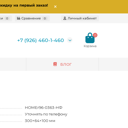
скидку на первый заказ
!
ки
Сравнение
Личный кабинет
0
0
0
+7 (926) 460-1-460
БЛОГ
а
HOMEr96-0363-НФ
Уточнять по телефону
300×64×100 мм