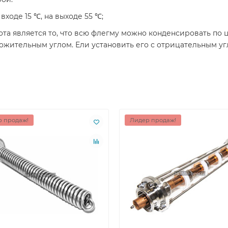
ходе 15 ℃, на выходе 55 ℃;
 является то, что всю флегму можно конденсировать по це
ложительным углом. Ели установить его с отрицательным уг
 продаж!
Лидер продаж!