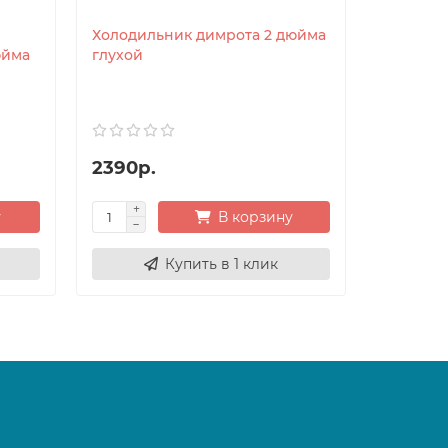
Холодильник димрота 2 дюйма
юйма
глухой
2390р.
у
В корзину
Купить в 1 клик