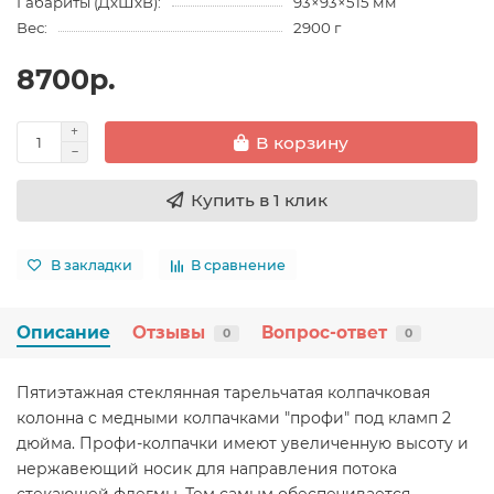
Габариты (ДхШхВ):
93×93×515 мм
Вес:
2900 г
8700р.
В корзину
Купить в 1 клик
В закладки
В сравнение
Описание
Отзывы
Вопрос-ответ
0
0
Пятиэтажная стеклянная тарельчатая колпачковая
колонна с медными колпачками "профи" под кламп 2
дюйма. Профи-колпачки имеют увеличенную высоту и
нержавеющий носик для направления потока