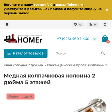
Вступите в нашу
группу VK
и
канал Telegram
,
участвуйте в розыгрышах призов
и получите скидку на
первый заказ
!
0
0
+7 (926) 460-1-460
0
Каталог товаров
ковая колонна 2 дюйма 5 этажей (высокие профи колпачки 2 в 1
Медная колпачковая колонна 2
дюйма 5 этажей
Лидер продаж!