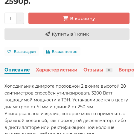
2590р.
В корзину
Купить в 1 клик
В закладки
В сравнение
Описание
Характеристики
Отзывы
Вопро
0
Холодильник димрота проходной 2 дюйма высотой 28
сантиметров способен утилизировать 3200 Ватт
подводимой мощности к ТЭН. Устанавливается в царгу
диаметром от 51 мм и длиной от 250 мм.
Универсальное изделие, которое можно применять с
бражной колонной, как проходной дефлегматор, либо
в дистилляторе или ректификационной колонне