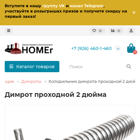
Вступите в нашу
группу VK
и
канал Telegram
,
участвуйте в розыгрышах призов
и получите скидку на
первый заказ
!
0
0
+7 (926) 460-1-460
0
Каталог товаров
тующие
Димроты
Холодильник димрота проходной 2 дюйм
Димрот проходной 2 дюйма