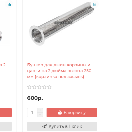
а 2
Бункер для джин корзины и
Бункер 
царги на 2 дюйма высота 250
царги на
мм (корзинка под засыпь)
мм (корз
600р.
650р.
у
В корзину
Купить в 1 клик