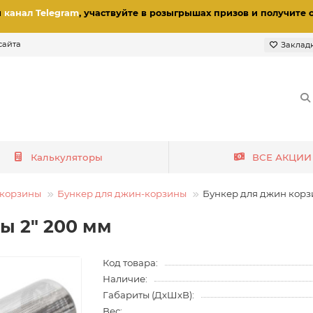
и
канал Telegram
, участвуйте в розыгрышах призов
и получите 
сайта
Заклад
Калькуляторы
ВСЕ АКЦИИ
корзины
Бункер для джин-корзины
Бункер для джин корз
ы 2" 200 мм
Код товара:
Наличие:
Габариты (ДхШхВ):
Вес: