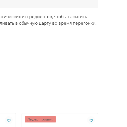
тических ингредиентов, чтобы насытить
ивать в обычную царгу во время перегонки.
Лидер продаж!
Лидер пр