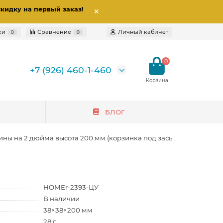
скидку на первый заказ
!
ки
Сравнение
Личный кабинет
0
0
0
+7 (926) 460-1-460
БЛОГ
ины на 2 дюйма высота 200 мм (корзинка под засыпь)
HOMEr-2393-ЦУ
В наличии
38×38×200 мм
28 г