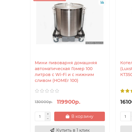
Мини пивоварня домашняя
Коте
автоматическая Гомер 100
(Lux
литров с Wi-Fi и с нижним
КТ35
сливом (HOMEr 100)
119900р.
1610
130000р.
В корзину
Купить в 1 клик