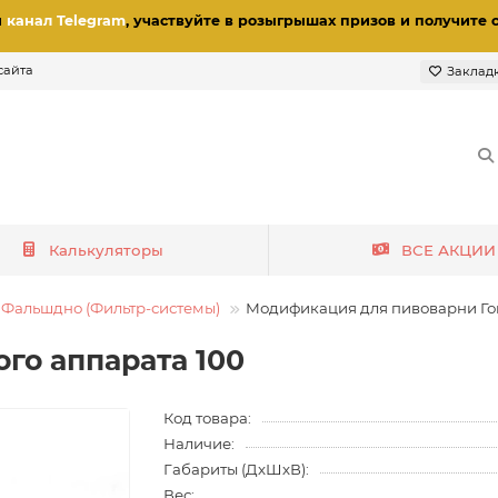
и
канал Telegram
, участвуйте в розыгрышах призов
и получите 
сайта
Заклад
Калькуляторы
ВСЕ АКЦИИ
Фальшдно (Фильтр-системы)
Модификация для пивоварни Гом
го аппарата 100
Код товара:
Наличие:
Габариты (ДхШхВ):
Вес: