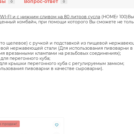
вы
Вопрос-ответ
0
0
WI-FI и с нижним сливом на 80 литров сусла
(HOMEr 100)Вы
енный комбайн, при помощи которого Вы сможете не только
ито щелевое) с ручкой и подставкой из пищевой нержавею
евой нержавеющей стали (Для использования пивоварни в 
мя врезанными клампами на резьбовых соединениях);
для перегонного куба;
ля крышки перегонного куба с регулируемым замком;
льзования пивоварни в качестве сыроварни).
 продаж!