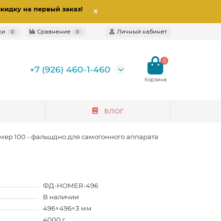
скидку на первый заказ
!
ки
Сравнение
Личный кабинет
0
0
0
+7 (926) 460-1-460
БЛОГ
ер 100 - фальшдно для самогонного аппарата
ФД-HOMER-496
В наличии
496×496×3 мм
4000 г