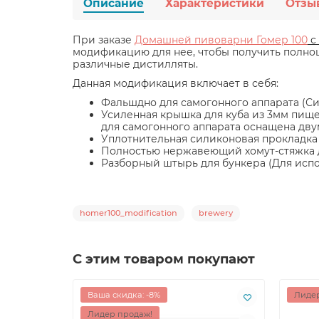
Описание
Характеристики
Отзы
При заказе
Домашней пивоварни Гомер 100
с 
модификацию для нее, чтобы получить полноц
различные дистилляты.
Данная модификация включает в себя:
Фальшдно для самогонного аппарата (С
Усиленная крышка для куба из 3мм пищ
для самогонного аппарата оснащена дву
Уплотнительная силиконовая прокладка 
Полностью нержавеющий хомут-стяжка д
Разборный штырь для бункера (Для испо
homer100_modification
brewery
С этим товаром покупают
Ваша скидка: -8%
Лидер
Лидер продаж!