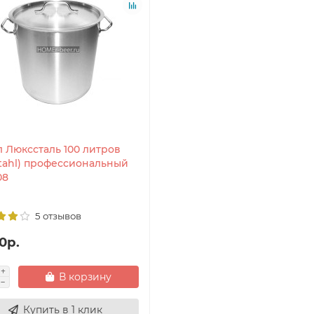
л Люкссталь 100 литров
stahl) профессиональный
08
5 отзывов
0р.
В корзину
Купить в 1 клик