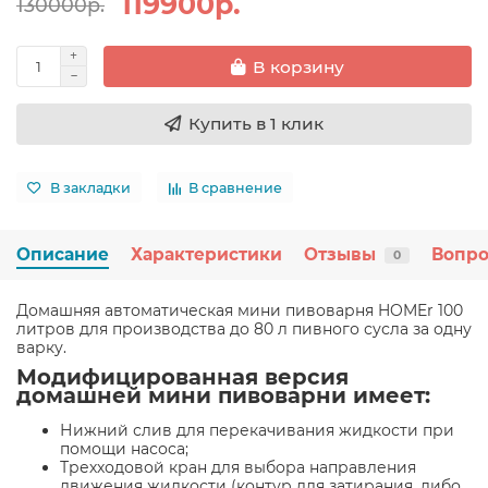
119900р.
130000р.
В корзину
Купить в 1 клик
В закладки
В сравнение
Описание
Характеристики
Отзывы
Вопро
0
Домашняя автоматическая мини пивоварня HOMEr 100
литров для производства до 80 л пивного сусла за одну
варку.
Модифицированная версия
домашней мини пивоварни имеет:
Нижний слив для перекачивания жидкости при
помощи насоса;
Трехходовой кран для выбора направления
движения жидкости (контур для затирания, либо