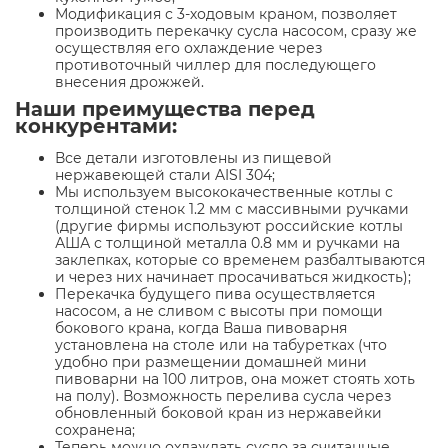
Модификация с 3-ходовым краном, позволяет
производить перекачку сусла насосом, сразу же
осуществляя его охлаждение через
противоточный чиллер для последующего
внесения дрожжей.
Наши преимущества перед
конкурентами:
Все детали изготовлены из пищевой
нержавеющей стали AISI 304;
Мы используем высококачественные котлы с
толщиной стенок 1.2 мм с массивными ручками
(другие фирмы используют российские котлы
АША с толщиной металла 0.8 мм и ручками на
заклепках, которые со временем разбалтываются
и через них начинает просачиваться жидкость);
Перекачка будущего пива осуществляется
насосом, а не сливом с высоты при помощи
бокового крана, когда Ваша пивоварня
установлена на столе или на табуретках (что
удобно при размещении домашней мини
пивоварни на 100 литров, она может стоять хоть
на полу). Возможность перелива сусла через
обновленный боковой кран из нержавейки
сохранена;
Теперь можно охлаждать сусло за считанные