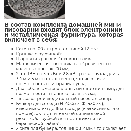
В состав комплекта домашней мини
пивоварни входят блок электроники
и металлическая фурнитура, которая
включает в себя:
Котел на 100 литров толщиной 1.2 мм;
Крышка с рукояткой;
Шаровый кран для бокового слива;
Металлическая подставка на обрезиненных
колесных опорах 100 мм;
2 шт. ТЭН на 3.4 кВт и 2.8 кВт, развернутая длина
3.4 м и 3 м соответственно, что исключает
возможность пригорания сусла;
Два кабеля с установленными евро вилками, для
возможности питания от разных фаз;
1 высокопроизводительный насос Unipump;
Бункер для солода (H=400мм, Ф=450мм),
вместимостью до 18кг солода (в зависимости от
помола), с уплотнительной силиконовой
резинкой, трубкой для притягивания и
барашковой гайкой;
2 сита для бункера, толщиной 2 мм, что исключает