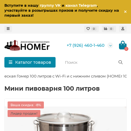
Вступите в нашу
группу VK
и
канал Telegram
,
участвуйте в розыгрышах призов
и получите скидку на
первый заказ
!
0
0
+7 (926) 460-1-460
0
Каталог товаров
еская Гомер 100 литров с Wi-Fi и с нижним сливом (HOMEr 100)
Мини пивоварня 100 литров
Ваша скидка: -8%
Лидер продаж!