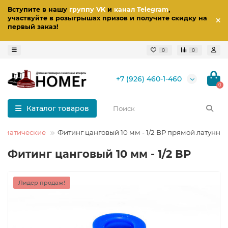
Вступите в нашу
группу VK
и
канал Telegram
,
участвуйте в розыгрышах призов
и получите скидку на
первый заказ
!
0
0
+7 (926) 460-1-460
0
Каталог товаров
евматические
Фитинг цанговый 10 мм - 1/2 ВР прямой латунны
Фитинг цанговый 10 мм - 1/2 ВР
Лидер продаж!