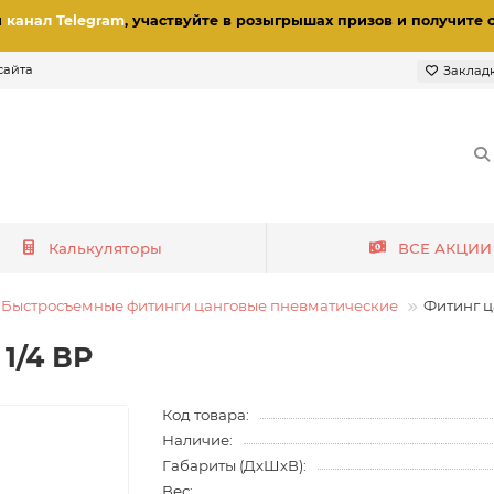
и
канал Telegram
, участвуйте в розыгрышах призов
и получите 
сайта
Заклад
Калькуляторы
ВСЕ АКЦИИ
Быстросъемные фитинги цанговые пневматические
Фитинг ц
1/4 ВР
Код товара:
Наличие:
Габариты (ДхШхВ):
Вес: