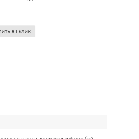
пить в 1 клик
пневмошлангов с сантехнической резьбой.