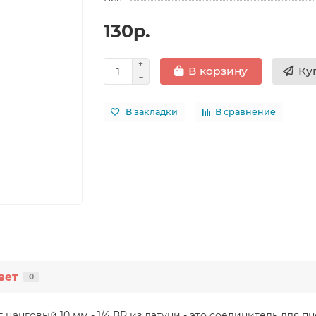
130р.
Ку
В корзину
В закладки
В сравнение
вет
0
цанговый 10 мм - 1/4 ВР из латуни - это соединитель для 