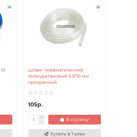
10
Шланг пневматический
полиуретановый 6.5*10 мм
прозрачный
105р.
у
В корзину
Купить в 1 клик