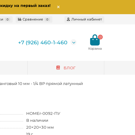
скидку на первый заказ
!
ки
Сравнение
Личный кабинет
0
0
0
+7 (926) 460-1-460
БЛОГ
анговый 10 мм - 1/4 ВР прямой латунный
HOMEr-0092-ПУ
В наличии
20×20×30 мм
19 г