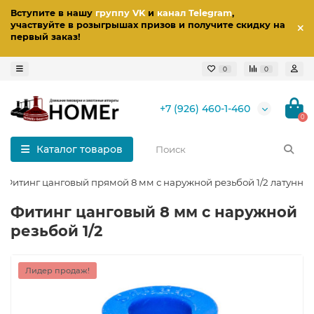
Вступите в нашу
группу VK
и
канал Telegram
,
участвуйте в розыгрышах призов
и получите скидку на
первый заказ
!
0
0
+7 (926) 460-1-460
0
Каталог товаров
Фитинг цанговый прямой 8 мм с наружной резьбой 1/2 латунны
Фитинг цанговый 8 мм с наружной
резьбой 1/2
Лидер продаж!