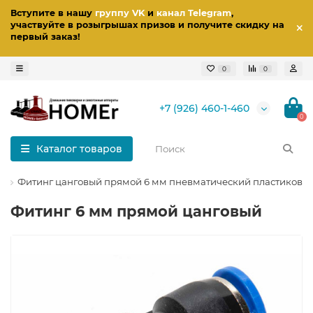
Вступите в нашу
группу VK
и
канал Telegram
,
участвуйте в розыгрышах призов
и получите скидку на
первый заказ
!
0
0
+7 (926) 460-1-460
0
Каталог товаров
е
Фитинг цанговый прямой 6 мм пневматический пластиковы
Фитинг 6 мм прямой цанговый