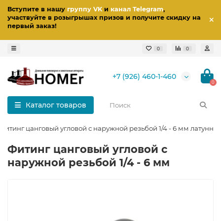
Вступите в нашу
группу VK
и
канал Telegram
,
участвуйте в розыгрышах призов
и получите скидку на
первый заказ
!
0
0
+7 (926) 460-1-460
0
Каталог товаров
Фитинг цанговый угловой с наружной резьбой 1/4 - 6 мм латунны
Фитинг цанговый угловой с
наружной резьбой 1/4 - 6 мм