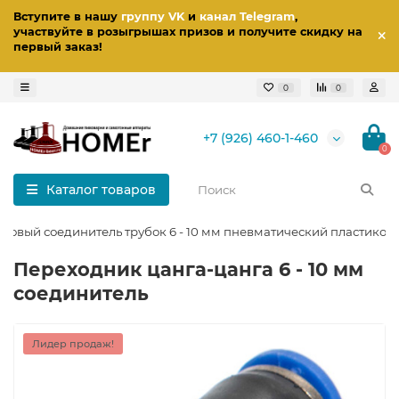
Вступите в нашу
группу VK
и
канал Telegram
,
участвуйте в розыгрышах призов
и получите скидку на
первый заказ
!
0
0
+7 (926) 460-1-460
0
Каталог товаров
говый соединитель трубок 6 - 10 мм пневматический пластиков
Переходник цанга-цанга 6 - 10 мм
соединитель
Лидер продаж!