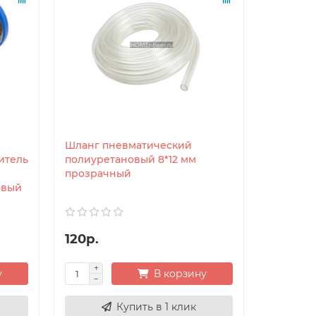
Шланг пневматический
итель
полиуретановый 8*12 мм
прозрачный
овый
120р.
у
В корзину
Купить в 1 клик