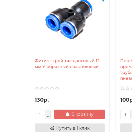
Фитинг тройник цанговый 12
Пере
мм У образный пластиковый
прям
трубо
пнев
130р.
100р
В корзину
Купить в 1 клик