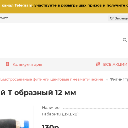
и
канал Telegram
, участвуйте в розыгрышах призов
и получите 
сайта
Заклад
Калькуляторы
ВСЕ АКЦИИ
Быстросъемные фитинги цанговые пневматические
Фитинг т
й Т образный 12 мм
Наличие:
Габариты (ДхШхВ):
130р.