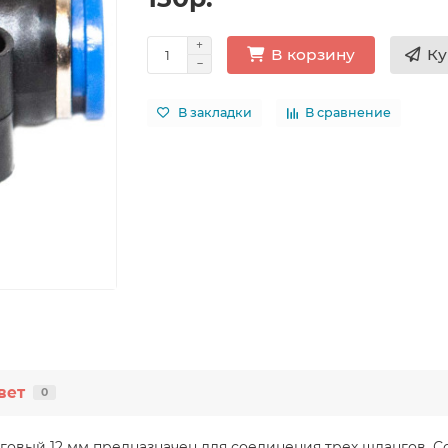
Ку
В корзину
В закладки
В сравнение
вет
0
говый 12 мм предназначен для соединения трех шлангов. 