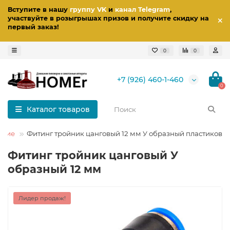
Вступите в нашу
группу VK
и
канал Telegram
,
участвуйте в розыгрышах призов
и получите скидку на
первый заказ
!
0
0
+7 (926) 460-1-460
0
Каталог товаров
ские
Фитинг тройник цанговый 12 мм У образный пластиковы
Фитинг тройник цанговый У
образный 12 мм
Лидер продаж!