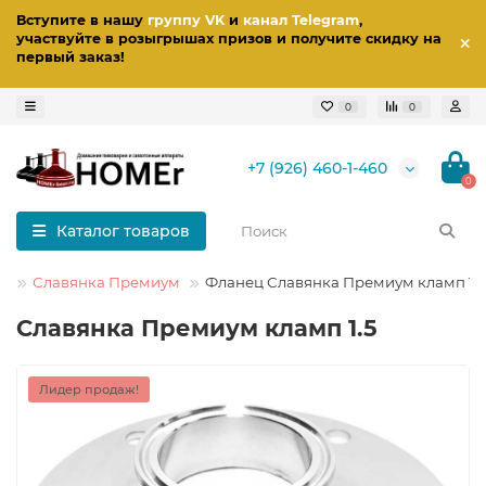
Вступите в нашу
группу VK
и
канал Telegram
,
участвуйте в розыгрышах призов
и получите скидку на
первый заказ
!
0
0
+7 (926) 460-1-460
0
Каталог товаров
м
Славянка Премиум
Фланец Славянка Премиум кламп 1.5
Славянка Премиум кламп 1.5
Лидер продаж!