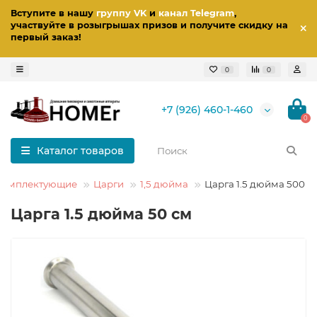
Вступите в нашу
группу VK
и
канал Telegram
,
участвуйте в розыгрышах призов
и получите скидку на
первый заказ
!
0
0
+7 (926) 460-1-460
0
Каталог товаров
 комплектующие
Царги
1,5 дюйма
Царга 1.5 дюйма 500 
Царга 1.5 дюйма 50 см