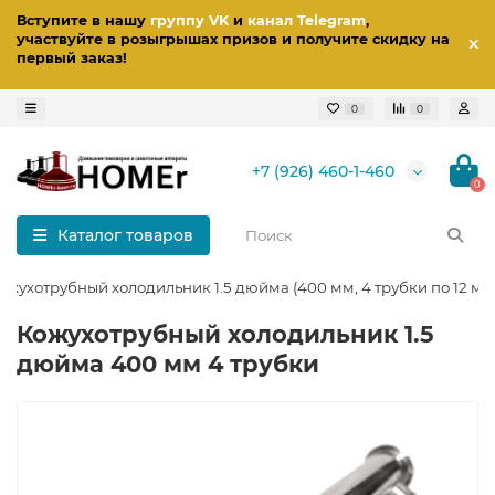
Вступите в нашу
группу VK
и
канал Telegram
,
участвуйте в розыгрышах призов
и получите скидку на
первый заказ
!
0
0
+7 (926) 460-1-460
0
Каталог товаров
ожухотрубный холодильник 1.5 дюйма (400 мм, 4 трубки по 12 мм
Кожухотрубный холодильник 1.5
дюйма 400 мм 4 трубки