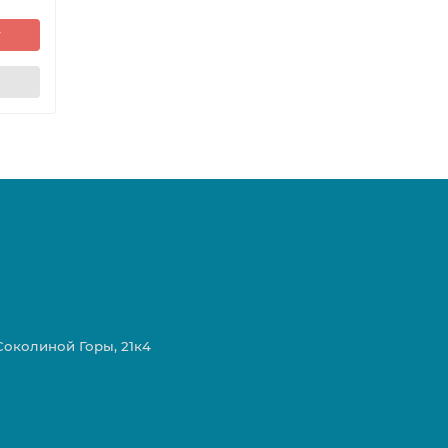
у
 Соколиной Горы, 21к4