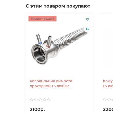
С этим товаром покупают
Лидер продаж!
Холодильник димрота
Кожу
проходной 1.5 дюйма
1.5 д
2100р.
220