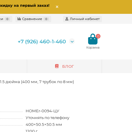
скидку на первый заказ
!
ки
Сравнение
Личный кабинет
0
0
0
+7 (926) 460-1-460
БЛОГ
.5 дюйма (400 мм, 7 трубок по 8 мм)
HOMEr-0094-ЦУ
Уточнять по телефону
400×50.5×50.5 мм
1200 г