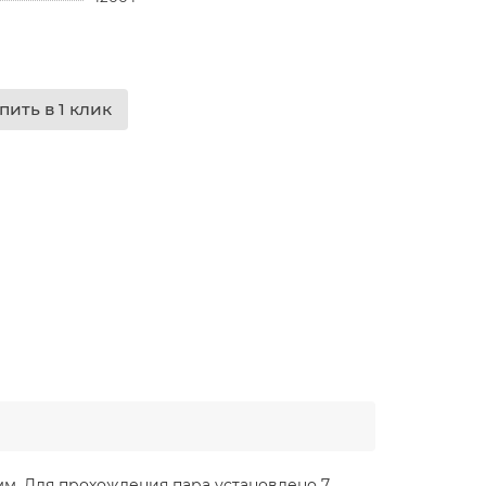
пить в 1 клик
м. Для прохождения пара установлено 7