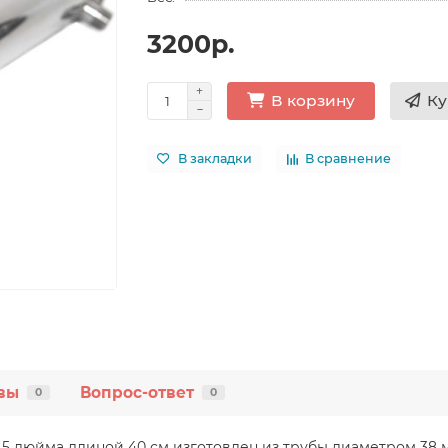
3200р.
Ку
В корзину
В закладки
В сравнение
вы
Вопрос-ответ
0
0
 дюйма длиной 40 см изготовлен из трубы диаметром 38 м