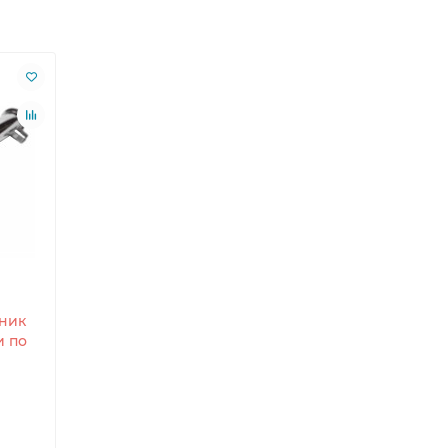
ник
и по