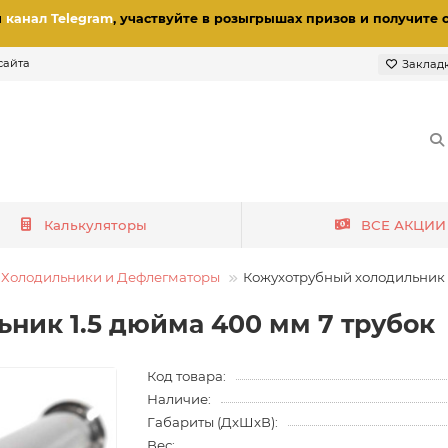
и
канал Telegram
, участвуйте в розыгрышах призов
и получите 
сайта
Заклад
Калькуляторы
ВСЕ АКЦИИ
Холодильники и Дефлегматоры
Кожухотрубный холодильник 1
ник 1.5 дюйма 400 мм 7 трубок
Код товара:
Наличие:
Габариты (ДхШхВ):
Вес: