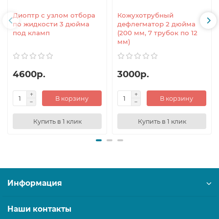
Диоптр с узлом отбора
Кожухотрубный
по жидкости 3 дюйма
дефлегматор 2 дюйма
под кламп
(200 мм, 7 трубок по 12
мм)
4600р.
3000р.
В корзину
В корзину
Купить в 1 клик
Купить в 1 клик
Информация
Наши контакты