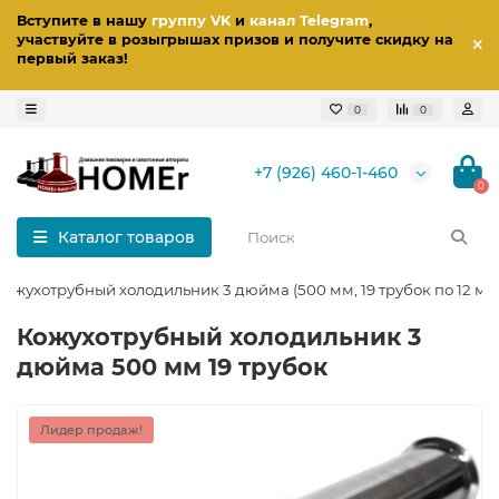
Вступите в нашу
группу VK
и
канал Telegram
,
участвуйте в розыгрышах призов
и получите скидку на
первый заказ
!
0
0
+7 (926) 460-1-460
0
Каталог товаров
Кожухотрубный холодильник 3 дюйма (500 мм, 19 трубок по 12 мм
Кожухотрубный холодильник 3
дюйма 500 мм 19 трубок
Лидер продаж!