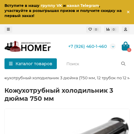
Вступите в нашу
группу VK
и
канал Telegram
,
участвуйте в розыгрышах призов
и получите скидку на
первый заказ
!
0
0
+7 (926) 460-1-460
0
Каталог товаров
Кожухотрубный холодильник 3 дюйма (750 мм, 12 трубок по 12 мм
Кожухотрубный холодильник 3
дюйма 750 мм