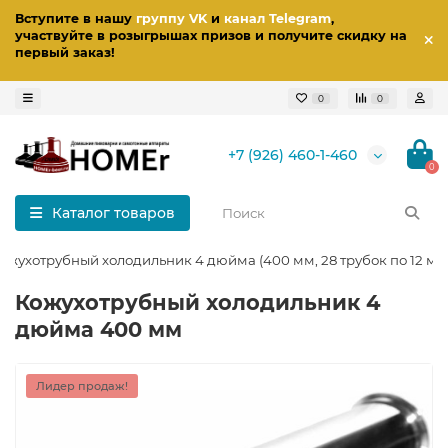
Вступите в нашу
группу VK
и
канал Telegram
,
участвуйте в розыгрышах призов
и получите скидку на
первый заказ
!
0
0
+7 (926) 460-1-460
0
Каталог товаров
ожухотрубный холодильник 4 дюйма (400 мм, 28 трубок по 12 мм
Кожухотрубный холодильник 4
дюйма 400 мм
Лидер продаж!