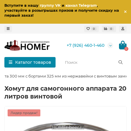
Вступите в нашу
группу VK
и
канал Telegram
,
участвуйте в розыгрышах призов
и получите скидку на
первый заказ
!
0
0
+7 (926) 460-1-460
0
Каталог товаров
арата 300 мм с бортами 325 мм из нержавейки с винтовым замк
Хомут для самогонного аппарата 20
литров винтовой
Лидер продаж!