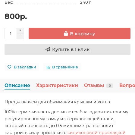
Вес:
240 г
800р.
В корзину
Купить в 1 клик
В закладки
В сравнение
Описание
Характеристики
Отзывы
Вопро
0
Предназначен для обжимания крышки и котла.
100% герметичность достигается благодаря винтовому
регулировочному замку из нержавеющей стали,
который с точность до 0.5 миллиметра позволит
настроить силу прижатия с
силиконовой прокладкой