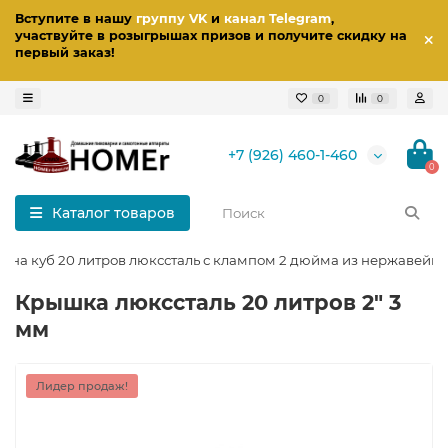
Вступите в нашу
группу VK
и
канал Telegram
,
участвуйте в розыгрышах призов
и получите скидку на
первый заказ
!
0
0
+7 (926) 460-1-460
0
Каталог товаров
ка на куб 20 литров люкссталь с клампом 2 дюйма из нержавейки
Крышка люкссталь 20 литров 2" 3
мм
Лидер продаж!