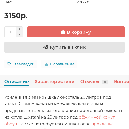
Вес:
2265 г
3150р.
В корзину
Купить в 1 клик
В закладки
В сравнение
Описание
Характеристики
Отзывы
Вопро
0
Усиленная 3 мм крышка люкссталь 20 литров под
кламп 2" выполнена из нержавеющей стали и
предназначена для изготовления перегонной емкости
из котла Luxstahl на 20 литров под
обжимной хомут-
обруч
. Так же потребуется силиконовая
прокладка-