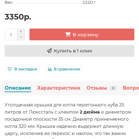
Вес:
2220 г
3350р.
В корзину
Купить в 1 клик
В закладки
В сравнение
Описание
Характеристики
Отзывы
Вопро
0
Утолщенная крышка для котла перегонного куба 25
литров от Люкссталь с клампом
2 дюйма
и диаметром
посадочной плоскости 35 см. Диаметр применяемого
котла 320 мм. Крышка надежно выдержит длинную
царгу, исключив ее перекос и наклон, что так важно