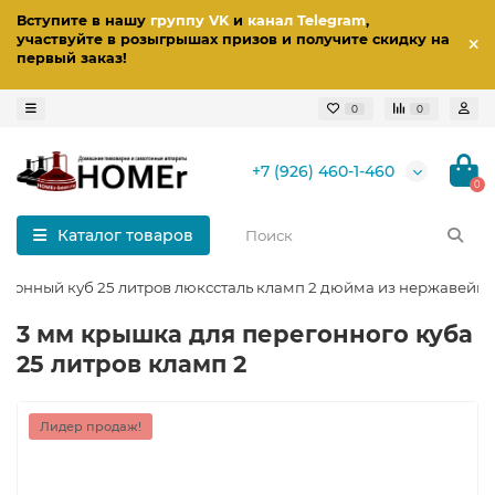
Вступите в нашу
группу VK
и
канал Telegram
,
участвуйте в розыгрышах призов
и получите скидку на
первый заказ
!
0
0
+7 (926) 460-1-460
0
Каталог товаров
регонный куб 25 литров люкссталь кламп 2 дюйма из нержавейки
3 мм крышка для перегонного куба
25 литров кламп 2
Лидер продаж!