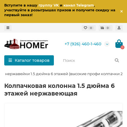
Вступите в нашу
группу VK
и
канал Telegram
,
участвуйте в розыгрышах призов
и получите скидку на
первый заказ
!
0
0
+7 (926) 460-1-460
0
Каталог товаров
з нержавейки 1.5 дюйма 6 этажей (высокие профи колпачки 2 в 
Колпачковая колонна 1.5 дюйма 6
этажей нержавеющая