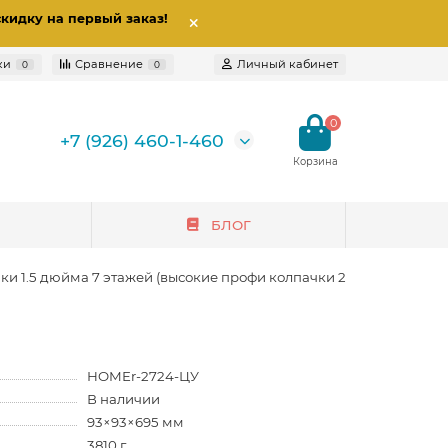
скидку на первый заказ
!
ки
Сравнение
Личный кабинет
0
0
0
+7 (926) 460-1-460
БЛОГ
и 1.5 дюйма 7 этажей (высокие профи колпачки 2 в 1)
HOMEr-2724-ЦУ
В наличии
93×93×695 мм
3810 г