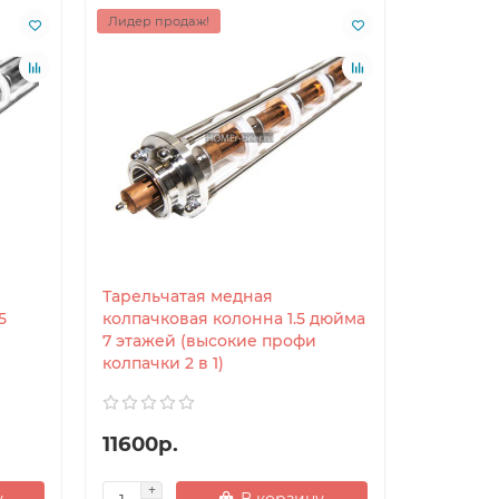
Лидер продаж!
Тарельчатая медная
5
колпачковая колонна 1.5 дюйма
7 этажей (высокие профи
колпачки 2 в 1)
11600р.