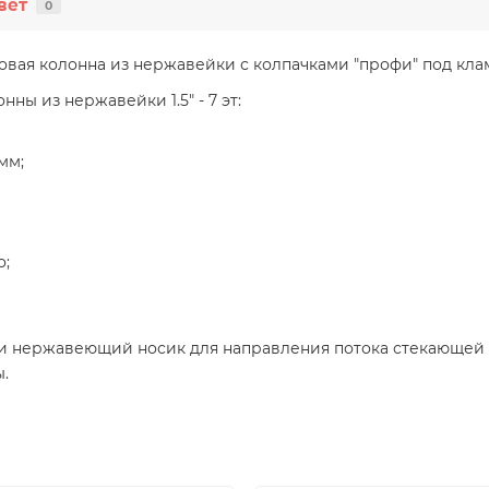
вет
0
овая колонна из нержавейки с колпачками "профи" под клам
ны из нержавейки 1.5" - 7 эт:
мм;
о;
и нержавеющий носик для направления потока стекающей 
.