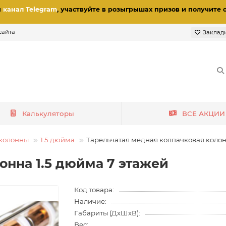
и
канал Telegram
, участвуйте в розыгрышах призов
и получите 
сайта
Заклад
Калькуляторы
ВСЕ АКЦИИ
колонны
1.5 дюйма
Тарельчатая медная колпачковая колонн
онна 1.5 дюйма 7 этажей
Код товара:
Наличие:
Габариты (ДхШхВ):
Вес: