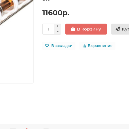
11600р.
Ку
В корзину
В закладки
В сравнение