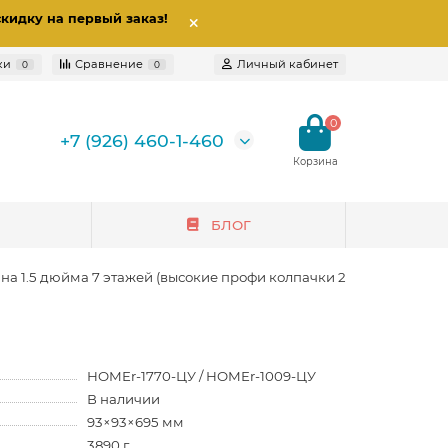
скидку на первый заказ
!
ки
Сравнение
Личный кабинет
0
0
0
+7 (926) 460-1-460
БЛОГ
а 1.5 дюйма 7 этажей (высокие профи колпачки 2 в 1)
HOMEr-1770-ЦУ / HOMEr-1009-ЦУ
В наличии
93×93×695 мм
3890 г