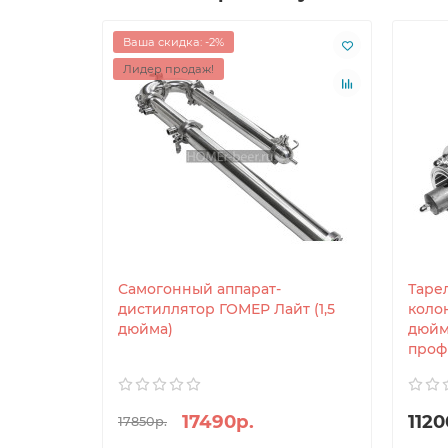
Ваша скидка: -2%
Лидер продаж!
Самогонный аппарат-
Таре
дистиллятор ГОМЕР Лайт (1,5
коло
дюйма)
дюйм
профи
17490р.
1120
17850р.