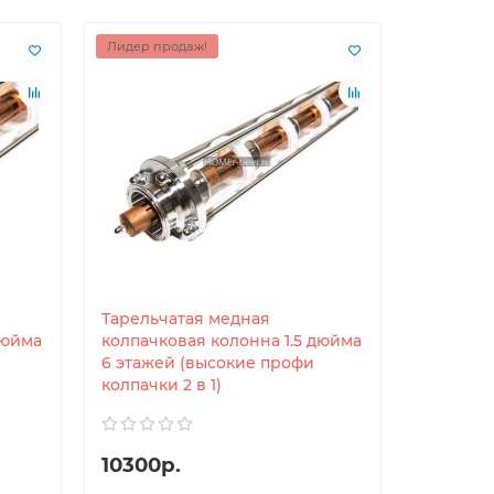
Лидер продаж!
Тарельчатая медная
дюйма
колпачковая колонна 1.5 дюйма
6 этажей (высокие профи
колпачки 2 в 1)
10300р.