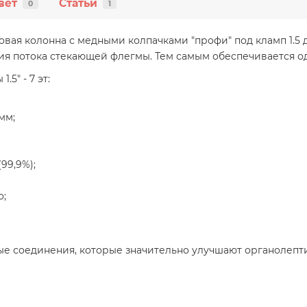
вет
Статьи
0
1
овая колонна с медными колпачками "профи" под кламп 1.
я потока стекающей флегмы. Тем самым обеспечивается од
5" - 7 эт:
мм;
99,9%);
о;
ые соединения, которые значительно улучшают органолепт