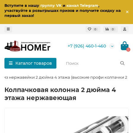
Вступите в нашу
группу VK
и
канал Telegram
,
участвуйте в розыгрышах призов
и получите скидку на
первый заказ
!
0
0
+7 (926) 460-1-460
0
Каталог товаров
 из нержавейки 2 дюйма 4 этажа (высокие профи колпачки 2 в 1
Колпачковая колонна 2 дюйма 4
этажа нержавеющая