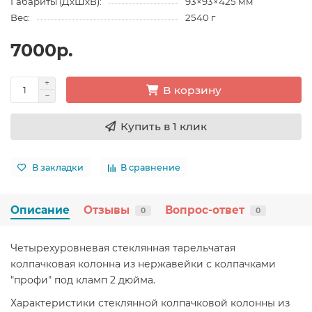
Габариты (ДхШхВ):
93×93×425 мм
Вес:
2540 г
7000р.
В корзину
Купить в 1 клик
В закладки
В сравнение
Описание
Отзывы
Вопрос-ответ
0
0
Четырехуровневая стеклянная тарельчатая
колпачковая колонна из нержавейки с колпачками
"профи" под кламп 2 дюйма.
Характеристики стеклянной колпачковой колонны из