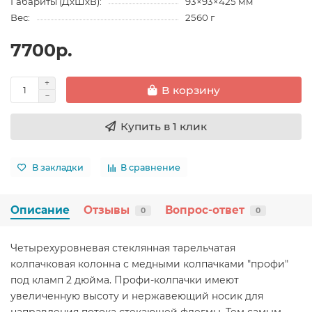
Габариты (ДхШхВ):
93×93×425 мм
Вес:
2560 г
7700р.
В корзину
Купить в 1 клик
В закладки
В сравнение
Описание
Отзывы
Вопрос-ответ
0
0
Четырехуровневая стеклянная тарельчатая
колпачковая колонна с медными колпачками "профи"
под кламп 2 дюйма. Профи-колпачки имеют
увеличенную высоту и нержавеющий носик для