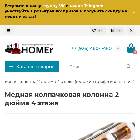
Вступите в нашу
группу VK
и
канал Telegram
,
участвуйте в розыгрышах призов
и получите скидку на
первый заказ
!
0
0
+7 (926) 460-1-460
0
Каталог товаров
чковая колонна 2 дюйма 4 этажа (высокие профи колпачки 2 в 1
Медная колпачковая колонна 2
дюйма 4 этажа