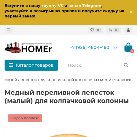
Вступите в нашу
группу VK
и
канал Telegram
,
участвуйте в розыгрышах призов
и получите скидку на
первый заказ
!
0
0
+7 (926) 460-1-460
0
Каталог товаров
ливной лепесток для колпачковой колонны из меди (маленький
Медный переливной лепесток
(малый) для колпачковой колонны
Лидер продаж!