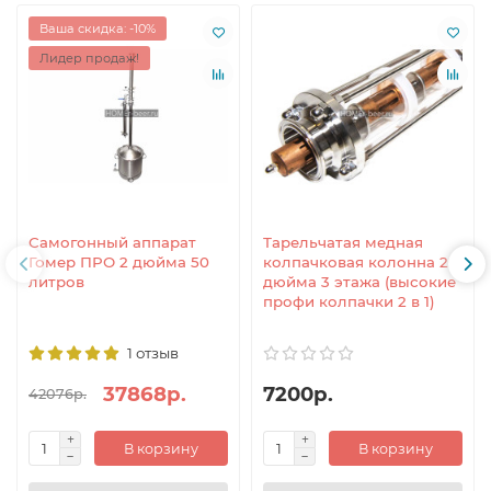
Ваша скидка: -10%
Лидер продаж!
Самогонный аппарат
Тарельчатая медная
Гомер ПРО 2 дюйма 50
колпачковая колонна 2
литров
дюйма 3 этажа (высокие
профи колпачки 2 в 1)
1 отзыв
37868р.
7200р.
42076р.
В корзину
В корзину