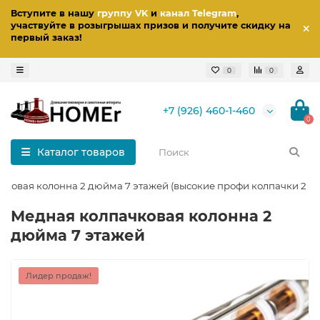
Вступите в нашу
группу VK
и
канал Telegram
,
участвуйте в розыгрышах призов
и получите скидку на
первый заказ
!
0
0
+7 (926) 460-1-460
0
Каталог товаров
ковая колонна 2 дюйма 7 этажей (высокие профи колпачки 2 в 1
Медная колпачковая колонна 2
дюйма 7 этажей
Лидер продаж!