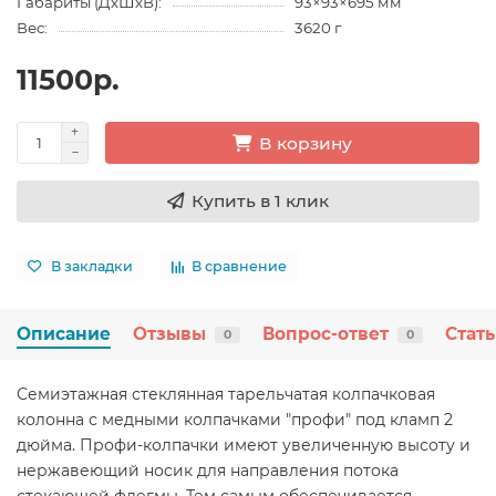
Габариты (ДхШхВ):
93×93×695 мм
Вес:
3620 г
11500р.
В корзину
Купить в 1 клик
В закладки
В сравнение
Описание
Отзывы
Вопрос-ответ
Стат
0
0
Семиэтажная стеклянная тарельчатая колпачковая
колонна с медными колпачками "профи" под кламп 2
дюйма. Профи-колпачки имеют увеличенную высоту и
нержавеющий носик для направления потока