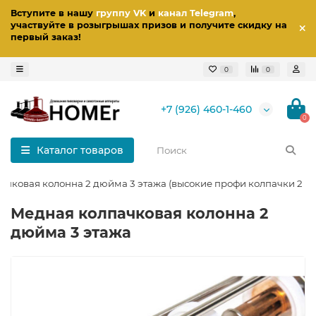
Вступите в нашу
группу VK
и
канал Telegram
,
участвуйте в розыгрышах призов
и получите скидку на
первый заказ
!
0
0
+7 (926) 460-1-460
0
Каталог товаров
ачковая колонна 2 дюйма 3 этажа (высокие профи колпачки 2 в 1
Медная колпачковая колонна 2
дюйма 3 этажа