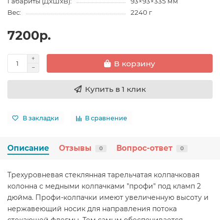
Габариты (ДхШхВ):
93×93×335 мм
Вес:
2240 г
7200р.
В корзину
Купить в 1 клик
В закладки
В сравнение
Описание
Отзывы
Вопрос-ответ
0
0
Трехуровневая стеклянная тарельчатая колпачковая
колонна с медными колпачками "профи" под кламп 2
дюйма. Профи-колпачки имеют увеличенную высоту и
нержавеющий носик для направления потока