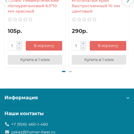
Шланг пневматический
Игольчатый кран
полиуретановый 6.5*10
быстросъемный 10 мм
мм красный
цанговый
105р.
290р.
В корзину
В корзину
Купить в 1 клик
Купить в 1 клик
Информация
Наши контакты
+7 (926) 460-1-460
zakaz@homer-beer.ru