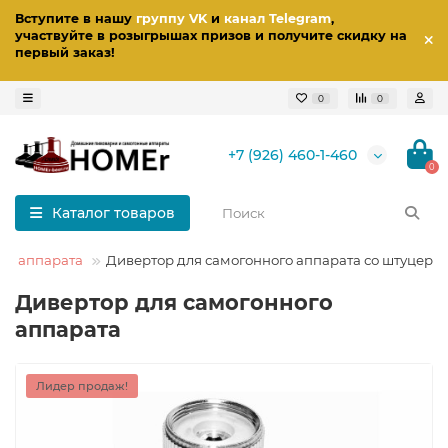
Вступите в нашу
группу VK
и
канал Telegram
,
участвуйте в розыгрышах призов
и получите скидку на
первый заказ
!
0
0
+7 (926) 460-1-460
0
Каталог товаров
го аппарата
Дивертор для самогонного аппарата со штуцеро
Дивертор для самогонного
аппарата
Лидер продаж!