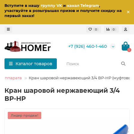
Вступите в нашу
группу VK
и
канал Telegram
,
участвуйте в розыгрышах призов
и получите скидку на
первый заказ
!
0
0
+7 (926) 460-1-460
0
Каталог товаров
о аппарата
Кран шаровой нержавеющий 3/4 ВР-НР (муфтовый
Кран шаровой нержавеющий 3/4
ВР-НР
Лидер продаж!