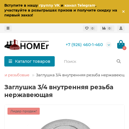
Вступите в нашу
группу VK
и
канал Telegram
,
участвуйте в розыгрышах призов
и получите скидку на
первый заказ
!
0
0
+7 (926) 460-1-460
0
Каталог товаров
шки резьбовые
Заглушка 3/4 внутренняя резьба нержавеюща
Заглушка 3/4 внутренняя резьба
нержавеющая
Лидер продаж!