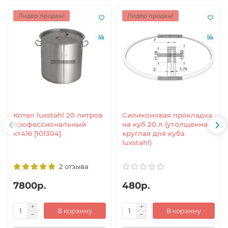
Лидер продаж!
Лидер продаж!
Котел luxstahl 20 литров
Силиконовая прокладка
профессиональный
на куб 20 л (утолщенная,
кт416 [101304]
круглая для куба
luxstahl)
2 отзыва
7800р.
480р.
В корзину
В корзину