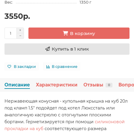
Вес:
1350 г
3550р.
В корзину
Купить в 1 клик
В закладки
В сравнение
Описание
Характеристики
Отзывы
Вопро
0
Нержавеющая конусная - купольная крышка на куб 20л
под кламп 1.5" подойдет под котел Люкссталь или
аналогичную кастрюлю с отогнутыми плоскими
бортами. Герметизируется при помощи
силиконовой
прокладки на куб
соответствующего размера