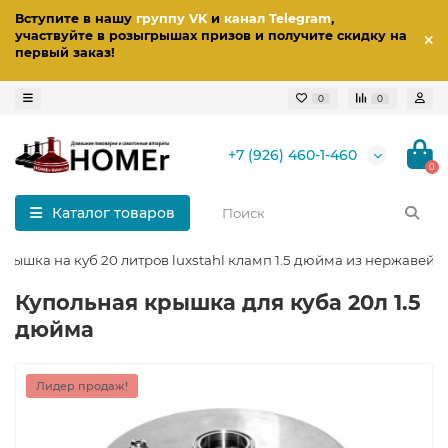
Вступите в нашу
группу VK
и
канал Telegram
,
участвуйте в розыгрышах призов
и получите скидку на
первый заказ
!
0
0
+7 (926) 460-1-460
0
Каталог товаров
 крышка на куб 20 литров luxstahl кламп 1.5 дюйма из нержавейк
Купольная крышка для куба 20л 1.5
дюйма
Лидер продаж!