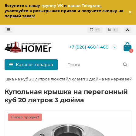
Вступите в нашу
группу VK
и
канал Telegram
,
участвуйте в розыгрышах призов
и получите скидку на
первый заказ
!
0
0
+7 (926) 460-1-460
0
Каталог товаров
 крышка на куб 20 литров люкстайл кламп 3 дюйма из нержавейк
Купольная крышка на перегонный
куб 20 литров 3 дюйма
Лидер продаж!