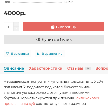
Вес:
1415 г
4000р.
В корзину
Купить в 1 клик
В закладки
В сравнение
Описание
Характеристики
Отзывы
Вопро
0
Нержавеющая конусная - купольная крышка на куб 20л
под кламп 3" подойдет под котел Люкссталь или
аналогичную кастрюлю с отогнутыми плоскими
бортами. Герметизируется при помощи
силиконовой
прокладки на куб
соответствующего размера