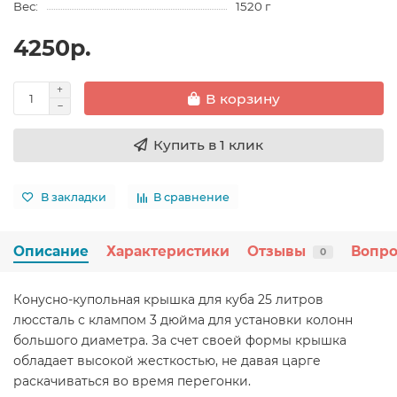
Вес:
1520 г
4250р.
В корзину
Купить в 1 клик
В закладки
В сравнение
Описание
Характеристики
Отзывы
Вопро
0
Конусно-купольная крышка для куба 25 литров
люссталь с клампом 3 дюйма для установки колонн
большого диаметра. За счет своей формы крышка
обладает высокой жесткостью, не давая царге
раскачиваться во время перегонки.