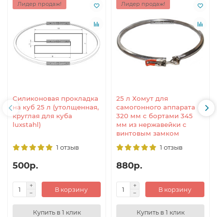
Лидер продаж!
Лидер продаж!
Силиконовая прокладка
25 л Хомут для
на куб 25 л (утолщенная,
самогонного аппарата
круглая для куба
320 мм с бортами 345
luxstahl)
мм из нержавейки с
винтовым замком
1 отзыв
1 отзыв
500р.
880р.
В корзину
В корзину
Купить в 1 клик
Купить в 1 клик