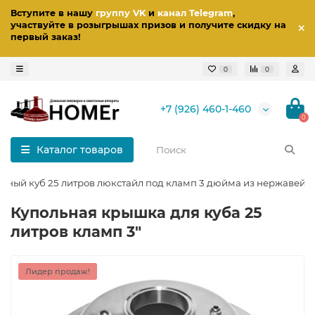
Вступите в нашу
группу VK
и
канал Telegram
,
участвуйте в розыгрышах призов
и получите скидку на
первый заказ
!
0
0
+7 (926) 460-1-460
0
Каталог товаров
гонный куб 25 литров люкстайл под кламп 3 дюйма из нержавейк
Купольная крышка для куба 25
литров кламп 3"
Лидер продаж!