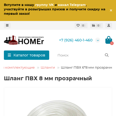
Вступите в нашу
группу VK
и
канал Telegram
,
участвуйте в розыгрышах призов
и получите скидку на
первый заказ
!
0
0
+7 (926) 460-1-460
0
Каталог товаров
ы и комплектующие
Шланги
Шланг ПВХ 6*8 мм прозрачны
Шланг ПВХ 8 мм прозрачный