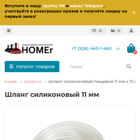
Вступите в нашу
группу VK
и
канал Telegram
,
участвуйте в розыгрышах призов
и получите скидку на
первый заказ
!
0
0
+7 (926) 460-1-460
0
Каталог товаров
ктующие
Шланги
Шланг силиконовый пищевой 11 мм x 15 м
Шланг силиконовый 11 мм