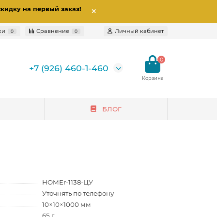
скидку на первый заказ
!
ки
Сравнение
Личный кабинет
0
0
0
+7 (926) 460-1-460
БЛОГ
HOMEr-1138-ЦУ
Уточнять по телефону
10×10×1000 мм
65 г