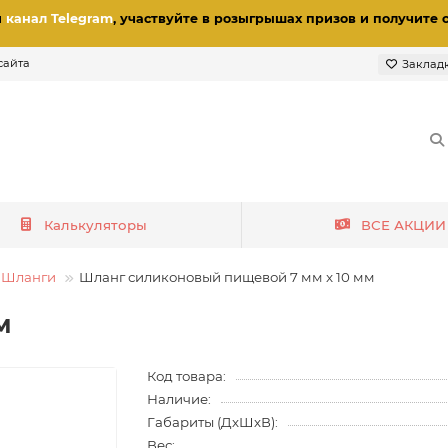
и
канал Telegram
, участвуйте в розыгрышах призов
и получите 
сайта
Заклад
Калькуляторы
ВСЕ АКЦИИ
Шланги
Шланг силиконовый пищевой 7 мм x 10 мм
м
Код товара:
Наличие:
Габариты (ДхШхВ):
Вес: