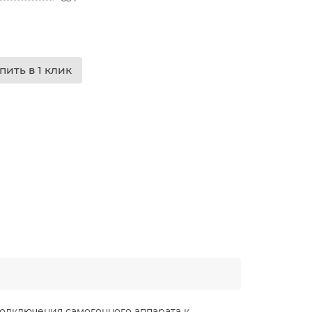
пить в 1 клик
одключения самогонного аппарата к