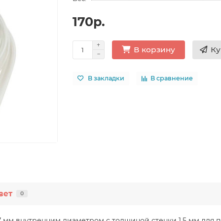
170р.
Ку
В корзину
В закладки
В сравнение
вет
0
мм внутренним диаметром с толщиной стенки 1.5 мм для п