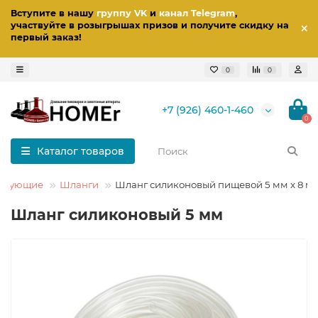
Вступите в нашу
группу VK
и
канал Telegram
,
участвуйте в розыгрышах призов
и получите скидку на
первый заказ
!
0
0
+7 (926) 460-1-460
0
Каталог товаров
ектующие
Шланги
Шланг силиконовый пищевой 5 мм x 8 м
Шланг силиконовый 5 мм