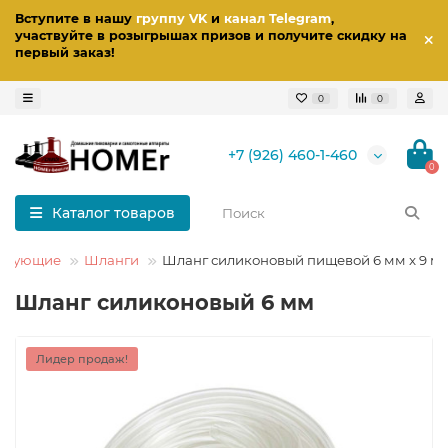
Вступите в нашу
группу VK
и
канал Telegram
,
участвуйте в розыгрышах призов
и получите скидку на
первый заказ
!
0
0
+7 (926) 460-1-460
0
Каталог товаров
ектующие
Шланги
Шланг силиконовый пищевой 6 мм x 9 м
Шланг силиконовый 6 мм
Лидер продаж!