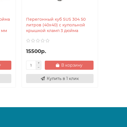
дюйма
Перегонный куб SUS 304 50
Гайка не
литров (40x40) с купольной
0 мм
крышкой кламп 3 дюйма
15500р.
300р.
у
В корзину
Купить в 1 клик