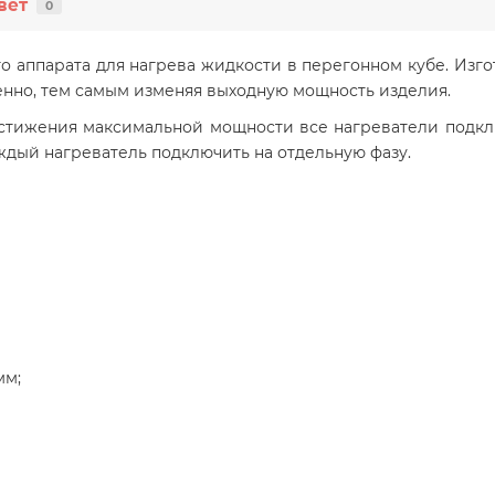
вет
0
ого аппарата для нагрева жидкости в перегонном кубе. Изг
нно, тем самым изменяя выходную мощность изделия.
стижения максимальной мощности все нагреватели подклю
ждый нагреватель подключить на отдельную фазу.
мм;