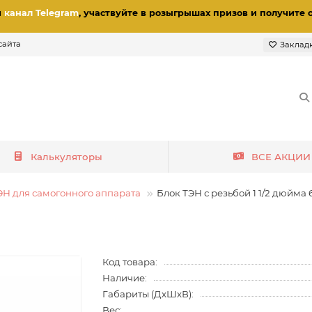
и
канал Telegram
, участвуйте в розыгрышах призов
и получите 
сайта
Заклад
Калькуляторы
ВСЕ АКЦИИ
ЭН для самогонного аппарата
Блок ТЭН с резьбой 1 1/2 дюйма 
Код товара:
Наличие:
Габариты (ДхШхВ):
Вес: