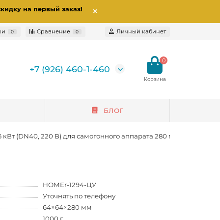
скидку на первый заказ
!
ки
Сравнение
Личный кабинет
0
0
0
+7 (926) 460-1-460
БЛОГ
6 кВт (DN40, 220 В) для самогонного аппарата 280 мм
HOMEr-1294-ЦУ
Уточнять по телефону
64×64×280 мм
1000 г