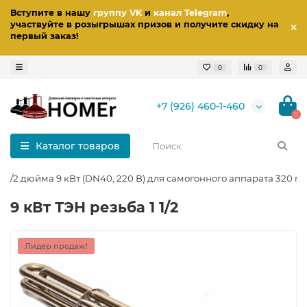
Вступите в нашу
группу VK
и
канал Telegram
,
участвуйте в розыгрышах призов
и получите скидку на
первый заказ
!
0
0
+7 (926) 460-1-460
0
Каталог товаров
 1 1/2 дюйма 9 кВт (DN40, 220 В) для самогонного аппарата 320 м
9 кВт ТЭН резьба 1 1/2
Лидер продаж!