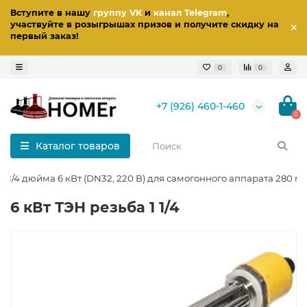
Вступите в нашу
группу VK
и
канал Telegram
,
участвуйте в розыгрышах призов
и получите скидку на
первый заказ
!
0
0
+7 (926) 460-1-460
0
Каталог товаров
 1 1/4 дюйма 6 кВт (DN32, 220 В) для самогонного аппарата 280 м
6 кВт ТЭН резьба 1 1/4