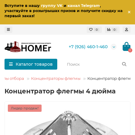
Вступите в нашу
группу VK
и
канал Telegram
,
участвуйте в розыгрышах призов
и получите скидку на
первый заказ
!
0
0
+7 (926) 460-1-460
0
Каталог товаров
Узлы отбора
Концентраторы флегмы
Концентратор флегмы
Концентратор флегмы 4 дюйма
Лидер продаж!