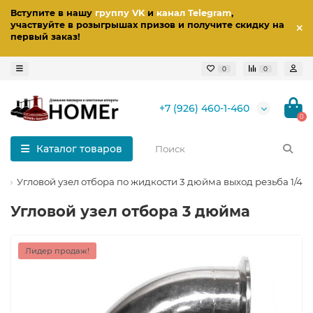
Вступите в нашу
группу VK
и
канал Telegram
,
участвуйте в розыгрышах призов
и получите скидку на
первый заказ
!
0
0
+7 (926) 460-1-460
0
Каталог товаров
а
Угловой узел отбора по жидкости 3 дюйма выход резьба 1/4 
Угловой узел отбора 3 дюйма
Лидер продаж!