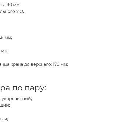
на 90 мм;
ьного У.О.
.8 мм;
 мм;
нца крана до верхнего: 170 мм;
ра по пару:
Р укороченный;
ющий;
ная;