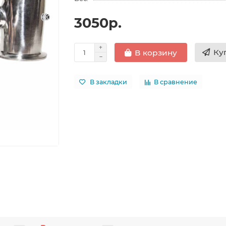
3050р.
Ку
В корзину
В закладки
В сравнение