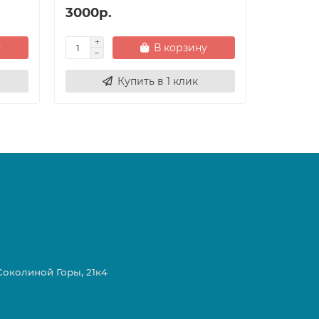
3000р.
1150р.
у
В корзину
Купить в 1 клик
 Соколиной Горы, 21к4