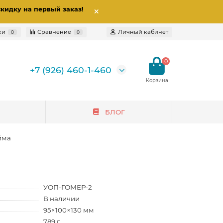
скидку на первый заказ
!
ки
Сравнение
Личный кабинет
0
0
0
+7 (926) 460-1-460
БЛОГ
йма
УОП-ГОМЕР-2
В наличии
95×100×130 мм
789 г