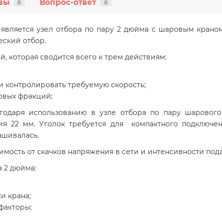
вы
Вопрос-ответ
0
0
является узел отбора по пару 2 дюйма с шаровым краном 
еский отбор.
, которая сводится всего к трем действиям:
 и контролировать требуемую скорость;
овых фракций;
годаря использованию в узле отбора по пару шарового
я 22 мм. Уголок требуется для компактного подключе
кашивалась.
имость от скачков напряжения в сети и интенсивности по
а 2 дюйма:
и крана;
факторы;