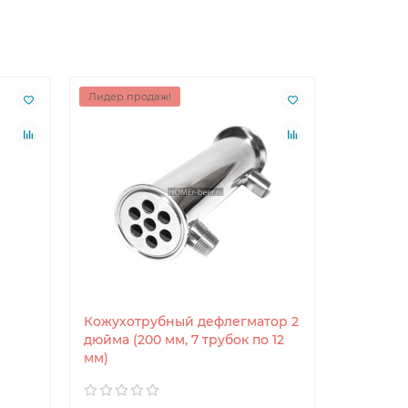
Лидер продаж!
Кожухотрубный дефлегматор 2
Диоптр 1
дюйма (200 мм, 7 трубок по 12
(Гомер)
мм)