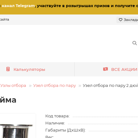
и
канал Telegram
, участвуйте в розыгрышах призов
и получите 
сайта
Заклад
Калькуляторы
ВСЕ АКЦИИ
Узлы отбора
Узел отбора по пару
Узел отбора по пару 2 дю
юйма
Код товара:
Наличие:
Габариты (ДхШхВ):
Вес: